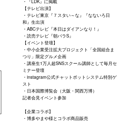
・『LDK』に掲載
【テレビ出演】
・テレビ東京『７スタい～な』『なないろ日
和』生出演
・ABCテレビ『本日はダイアンなり！』
・読売テレビ『朝パラS』
【イベント登壇】
・中小企業受注拡大プロジェクト「全国組合ま
つり」
限定グルメ企画
・講座生1万人超SNSスクール講師として
毎月セ
ミナー登壇
・instagram公式チャットボットシステム特別ゲ
スト
・日本国際博覧会（大阪・関西万博）
記者会見イベント参加
【企業コラボ】
・博多やまや様とコラボ商品販売