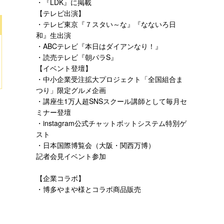
・『LDK』に掲載
【テレビ出演】
・テレビ東京『７スタい～な』『なないろ日
和』生出演
・ABCテレビ『本日はダイアンなり！』
・読売テレビ『朝パラS』
【イベント登壇】
・中小企業受注拡大プロジェクト「全国組合ま
つり」
限定グルメ企画
・講座生1万人超SNSスクール講師として
毎月セ
ミナー登壇
・instagram公式チャットボットシステム特別ゲ
スト
・日本国際博覧会（大阪・関西万博）
記者会見イベント参加
【企業コラボ】
・博多やまや様とコラボ商品販売